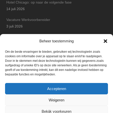
Hotel Chicago: op naar de volgende fase
14 juli 2026
Vacature Werkvoorbereider
3 juli 2026
Arton Betonbouw wint JP Safety Award
Beheer toestemming
25 juni 2026
Om de beste ervaringen te bieden, gebruiken wij technologieën zoals
cookies om informatie over je apparaat op te slaan en/of te raadplegen.
Door in te stemmen met deze technologieën kunnen wij gegevens zoals
surfgedrag of unieke ID's op deze site verwerken. Als je geen toestemming
geeft of uw toestemming intrekt, kan dit een nadelige invloed hebben op
bepaalde functies en mogelijkheden.
Accepteren
Weigeren
Bekijk voorkeuren