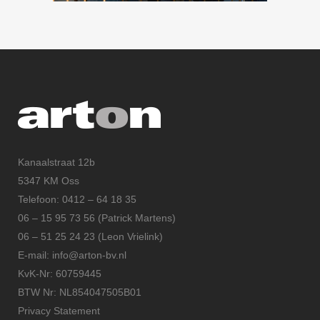
Kanaalstraat 12b
5347 KM Oss
Telefoon: 0412 – 64 18 35
06 – 15 95 73 56 (Patrick Martens)
06 – 51 25 24 23 (Leon Vrielink)
E-mail: info@arton-bv.nl
KvK-Nr: 60759445
BTW Nr: NL854047505B01
Privacy Statement