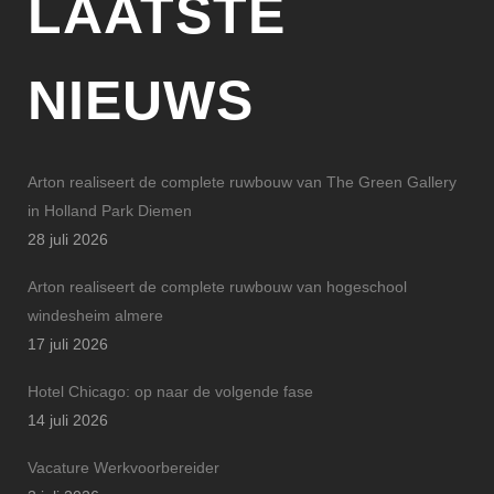
LAATSTE
NIEUWS
Arton realiseert de complete ruwbouw van The Green Gallery
in Holland Park Diemen
28 juli 2026
Arton realiseert de complete ruwbouw van hogeschool
windesheim almere
17 juli 2026
Hotel Chicago: op naar de volgende fase
14 juli 2026
Vacature Werkvoorbereider