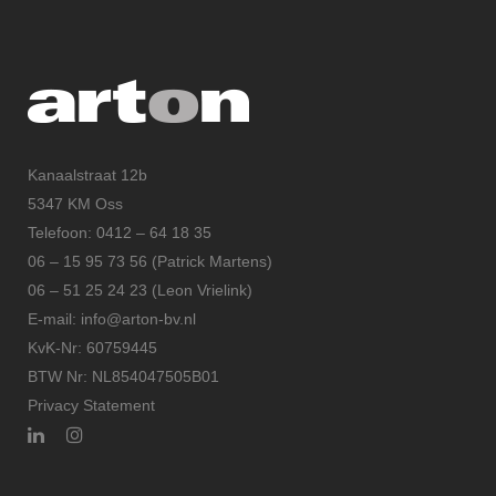
Kanaalstraat 12b
5347 KM Oss
Telefoon: 0412 – 64 18 35
06 – 15 95 73 56 (Patrick Martens)
06 – 51 25 24 23 (Leon Vrielink)
E-mail: info@arton-bv.nl
KvK-Nr: 60759445
BTW Nr: NL854047505B01
Privacy Statement