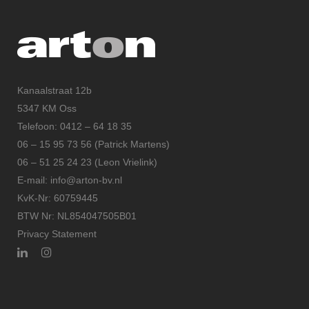
Kanaalstraat 12b
5347 KM Oss
Telefoon: 0412 – 64 18 35
06 – 15 95 73 56 (Patrick Martens)
06 – 51 25 24 23 (Leon Vrielink)
E-mail: info@arton-bv.nl
KvK-Nr: 60759445
BTW Nr: NL854047505B01
Privacy Statement