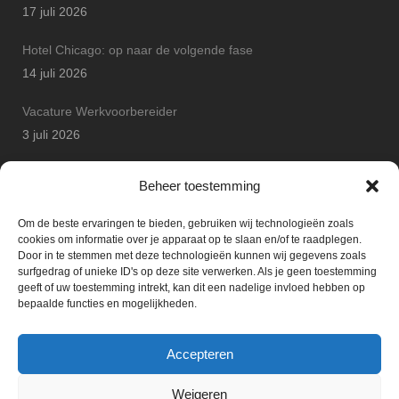
17 juli 2026
Hotel Chicago: op naar de volgende fase
14 juli 2026
Vacature Werkvoorbereider
3 juli 2026
Arton Betonbouw wint JP Safety Award
Beheer toestemming
25 juni 2026
Om de beste ervaringen te bieden, gebruiken wij technologieën zoals
cookies om informatie over je apparaat op te slaan en/of te raadplegen.
Door in te stemmen met deze technologieën kunnen wij gegevens zoals
surfgedrag of unieke ID's op deze site verwerken. Als je geen toestemming
geeft of uw toestemming intrekt, kan dit een nadelige invloed hebben op
bepaalde functies en mogelijkheden.
Accepteren
Weigeren