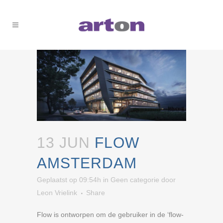
13 JUN
FLOW
AMSTERDAM
Geplaatst op 09:54h
in
Geen categorie
door
Leon Vrielink
Share
Flow is ontworpen om de gebruiker in de ‘flow-