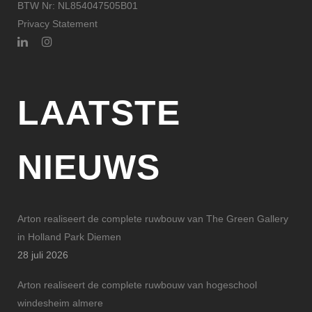
BTW Nr: NL854047505B01
Privacy Statement
LAATSTE
NIEUWS
Arton realiseert de complete ruwbouw van The Green Gallery
in Holland Park Diemen
28 juli 2026
Arton realiseert de complete ruwbouw van hogeschool
windesheim almere