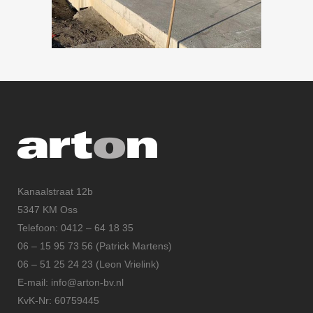
Kanaalstraat 12b
5347 KM Oss
Telefoon: 0412 – 64 18 35
06 – 15 95 73 56 (Patrick Martens)
06 – 51 25 24 23 (Leon Vrielink)
E-mail: info@arton-bv.nl
KvK-Nr: 60759445