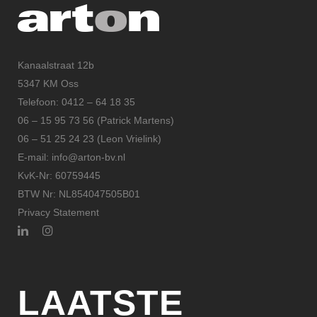
Kanaalstraat 12b
5347 KM Oss
Telefoon: 0412 – 64 18 35
06 – 15 95 73 56 (Patrick Martens)
06 – 51 25 24 23 (Leon Vrielink)
E-mail: info@arton-bv.nl
KvK-Nr: 60759445
BTW Nr: NL854047505B01
Privacy Statement
LAATSTE