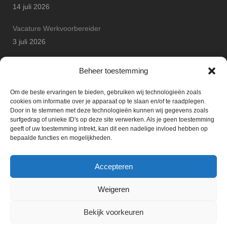
14 juli 2026
Vacature Werkvoorbereider
3 juli 2026
Arton Betonbouw wint JP Safety Award
Beheer toestemming
25 juni 2026
Om de beste ervaringen te bieden, gebruiken wij technologieën zoals
cookies om informatie over je apparaat op te slaan en/of te raadplegen.
Door in te stemmen met deze technologieën kunnen wij gegevens zoals
surfgedrag of unieke ID's op deze site verwerken. Als je geen toestemming
geeft of uw toestemming intrekt, kan dit een nadelige invloed hebben op
bepaalde functies en mogelijkheden.
Accepteren
Weigeren
Bekijk voorkeuren