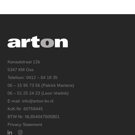
Kanaalstraat 12b
5347 KM Oss
Telefoon: 0412 – 64 18 35
06 – 15 95 73 56 (Patrick Martens)
06 – 51 25 24 23 (Leon Vrielink)
E-mail: info@arton-bv.nl
KvK-Nr: 60759445
BTW Nr: NL854047505B01
Privacy Statement