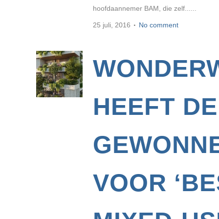
hoofdaannemer BAM, die zelf......
25 juli, 2016
No comment
WONDER
HEEFT DE
GEWONN
VOOR ‘BE