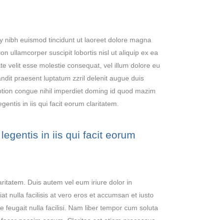
y nibh euismod tincidunt ut laoreet dolore magna
n ullamcorper suscipit lobortis nisl ut aliquip ex ea
e velit esse molestie consequat, vel illum dolore eu
landit praesent luptatum zzril delenit augue duis
 option congue nihil imperdiet doming id quod mazim
entis in iis qui facit eorum claritatem.
egentis in iis qui facit eorum
laritatem. Duis autem vel eum iriure dolor in
at nulla facilisis at vero eros et accumsan et iusto
e feugait nulla facilisi. Nam liber tempor cum soluta