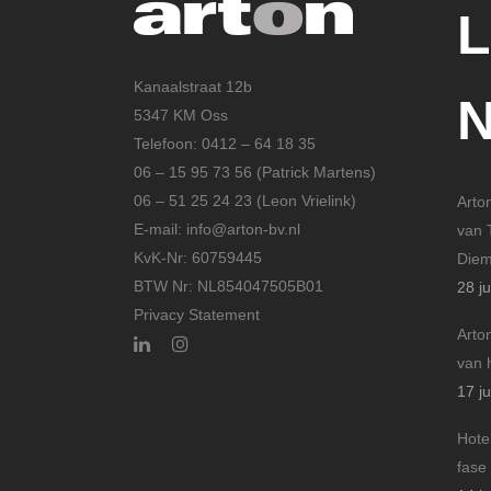
Kanaalstraat 12b
5347 KM Oss
Telefoon: 0412 – 64 18 35
06 – 15 95 73 56 (Patrick Martens)
06 – 51 25 24 23 (Leon Vrielink)
Arto
E-mail: info@arton-bv.nl
van 
KvK-Nr: 60759445
Die
BTW Nr: NL854047505B01
28 ju
Privacy Statement
Arto
van 
17 ju
Hote
fase