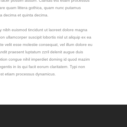
 facer possim assum. Claritas est etiam processus
are quam littera gothica, quam nunc putamus
ta decima et quinta decima.
y nibh euismod tincidunt ut laoreet dolore magna
n ullamcorper suscipit lobortis nisl ut aliquip ex ea
e velit esse molestie consequat, vel illum dolore eu
landit praesent luptatum zzril delenit augue duis
 option congue nihil imperdiet doming id quod mazim
entis in iis qui facit eorum claritatem. Typi non
m est etiam processus dynamicus.