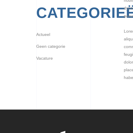
nobi
CATEGORIE
dyna
paru
Lore
Actueel
aliqu
Geen categorie
comm
feugi
Vacature
dolo
place
habe