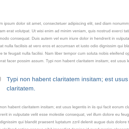
m ipsum dolor sit amet, consectetuer adipiscing elit, sed diam nonumm
am erat volutpat. Ut wisi enim ad minim veniam, quis nostrud exerci tatio
odo consequat. Duis autem vel eum iriure dolor in hendrerit in vulputat
at nulla facilisis at vero eros et accumsan et iusto odio dignissim qui b
re te feugait nulla facilisi. Nam liber tempor cum soluta nobis eleifend
rat facer possim assum. Typi non habent claritatem insitam; est usus leg
Typi non habent claritatem insitam; est usus l
claritatem.
non habent claritatem insitam; est usus legentis in iis qui facit eorum c
erit in vulputate velit esse molestie consequat, vel illum dolore eu feugi
dignissim qui blandit praesent luptatum zzril delenit augue duis dolore t