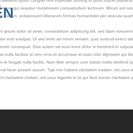
s eleifend option congue nihil imperdiet doming id quod mazim placerat
ËN
micus, qui sequitur mutationem consuetudium lectorum. Mirum est not
m claram, anteposuerit litterarum formas humanitatis per seacula quar
m ipsum dolor sit amet, consectetuer adipiscing elit, sed diam nonumm
am erat volutpat. Ut wisi enim ad minim veniam, quis nostrud exerci tatio
odo consequat. Duis autem vel eum iriure dolor in hendrerit in vulputat
at nulla facilisis at vero eros et accumsan et iusto odio dignissim qui b
re te feugait nulla facilisi. Nam liber tempor cum soluta nobis eleifend
rat facer possim assum. Typi non habent claritatem insitam; est usus leg
nt claritatem insitam; est usus legentis in iis qui facit eorum claritate