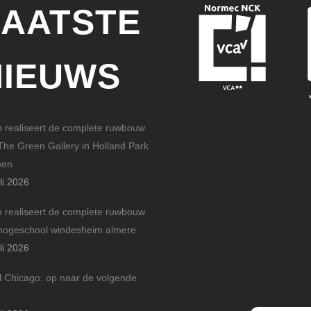
LAATSTE
NIEUWS
n realiseert de complete ruwbouw
The Green Gallery in Holland Park
men
li 2026
n realiseert de complete ruwbouw
hogeschool windesheim almere
li 2026
l Chicago: op naar de volgende