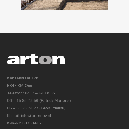
Kanaalstraat 12b
5347 KM Oss
Telefoon: 0412 – 64 18 35
06 – 15 95 73 56 (Patrick Martens)
06 – 51 25 24 23 (Leon Vrielink)
E-mail: info@arton-bv.nl
KvK-Nr: 60759445