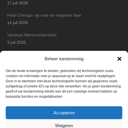
17 juli 2026
Hotel Chicago: op naar de volgende fase
14 juli 2026
Vacature Werkvoorbereider
3 juli 2026
Arton Betonbouw wint JP Safety Award
Beheer toestemming
25 juni 2026
Om de beste ervaringen te bieden, gebruiken wij technologieën zoals
cookies om informatie over je apparaat op te slaan en/of te raadplegen.
Door in te stemmen met deze technologieën kunnen wij gegevens zoals
surfgedrag of unieke ID's op deze site verwerken. Als je geen toestemming
geeft of uw toestemming intrekt, kan dit een nadelige invloed hebben op
bepaalde functies en mogelijkheden.
Accepteren
Weigeren