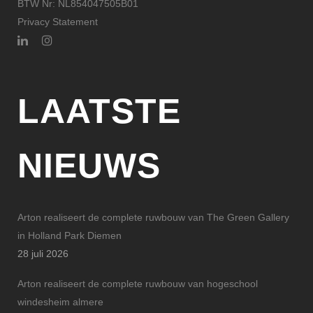
BTW Nr: NL854047505B01
Privacy Statement
LAATSTE
NIEUWS
Arton realiseert de complete ruwbouw van The Green Gallery
in Holland Park Diemen
28 juli 2026
Arton realiseert de complete ruwbouw van hogeschool
windesheim almere