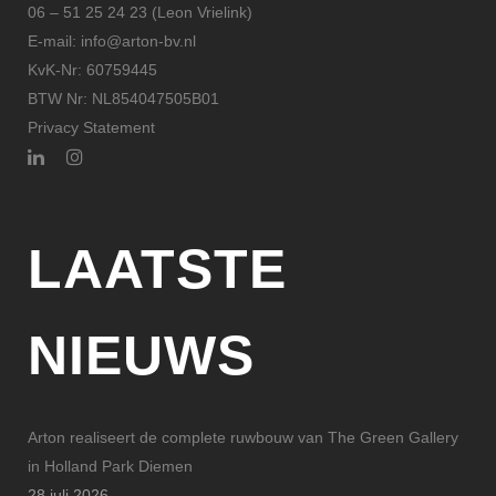
06 – 51 25 24 23 (Leon Vrielink)
E-mail: info@arton-bv.nl
KvK-Nr: 60759445
BTW Nr: NL854047505B01
Privacy Statement
LAATSTE
NIEUWS
Arton realiseert de complete ruwbouw van The Green Gallery
in Holland Park Diemen
28 juli 2026