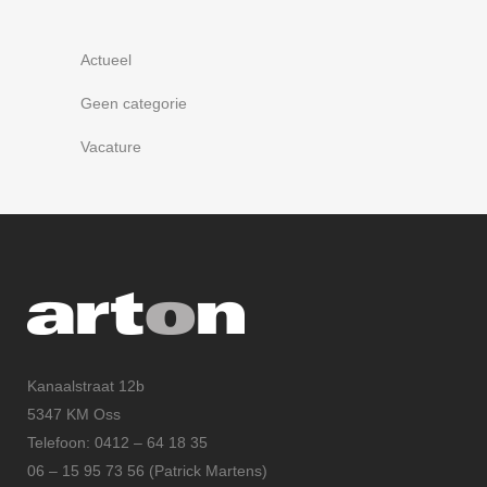
Actueel
Geen categorie
Vacature
Kanaalstraat 12b
5347 KM Oss
Telefoon: 0412 – 64 18 35
06 – 15 95 73 56 (Patrick Martens)