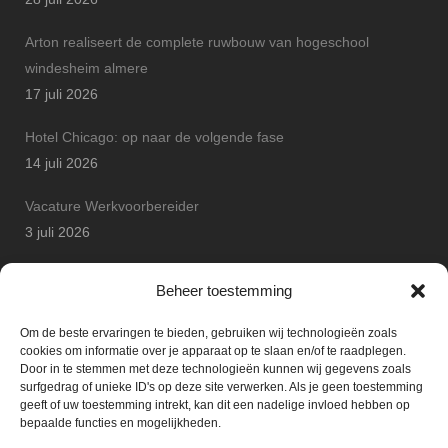
Arton realiseert de complete ruwbouw van hogeschool
windesheim almere
17 juli 2026
Hotel Chicago: op naar de volgende fase
14 juli 2026
Vacature Werkvoorbereider
3 juli 2026
Arton Betonbouw wint JP Safety Award
Beheer toestemming
25 juni 2026
Om de beste ervaringen te bieden, gebruiken wij technologieën zoals
cookies om informatie over je apparaat op te slaan en/of te raadplegen.
Door in te stemmen met deze technologieën kunnen wij gegevens zoals
surfgedrag of unieke ID's op deze site verwerken. Als je geen toestemming
geeft of uw toestemming intrekt, kan dit een nadelige invloed hebben op
bepaalde functies en mogelijkheden.