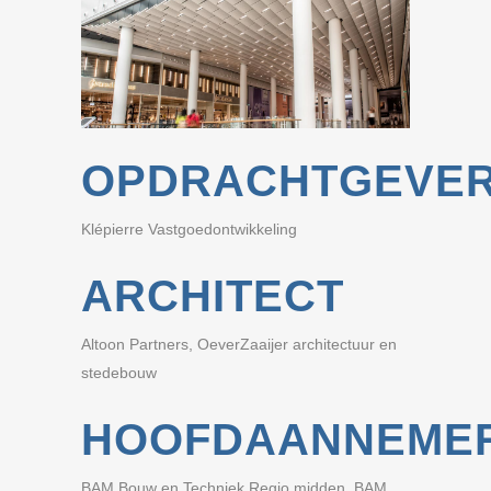
OPDRACHTGEVE
Klépierre Vastgoedontwikkeling
ARCHITECT
Altoon Partners, OeverZaaijer architectuur en
stedebouw
HOOFDAANNEME
BAM Bouw en Techniek Regio midden, BAM