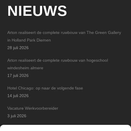
NIEUWS
Arton realiseert de complete ruwbouw van The Green Gallery
in Holland Park Diemen
28 juli 2026
Arton realiseert de complete ruwbouw van hogeschool
windesheim almere
17 juli 2026
Hotel Chicago: op naar de volgende fase
14 juli 2026
Vacature Werkvoorbereider
3 juli 2026
Arton Betonbouw wint JP Safety Award