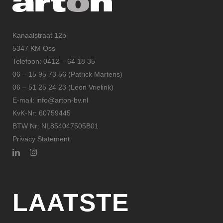
Kanaalstraat 12b
5347 KM Oss
Telefoon: 0412 – 64 18 35
06 – 15 95 73 56 (Patrick Martens)
06 – 51 25 24 23 (Leon Vrielink)
E-mail: info@arton-bv.nl
KvK-Nr: 60759445
BTW Nr: NL854047505B01
Privacy Statement
LAATSTE