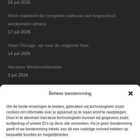
28 juli 2026
Arton realiseert de complete ruwbouw van hogeschool
windesheim almere
17 juli 2026
Hotel Chicago: op naar de volgende fase
14 juli 2026
Vacature Werkvoorbereider
3 juli 2026
Arton Betonbouw wint JP Safety Award
Beheer toestemming
25 juni 2026
Om de beste ervaringen te bieden, gebruiken wij technologieën zoals
cookies om informatie over je apparaat op te slaan en/of te raadplegen.
Door in te stemmen met deze technologieën kunnen wij gegevens zoals
surfgedrag of unieke ID's op deze site verwerken. Als je geen toestemming
geeft of uw toestemming intrekt, kan dit een nadelige invloed hebben op
bepaalde functies en mogelijkheden.