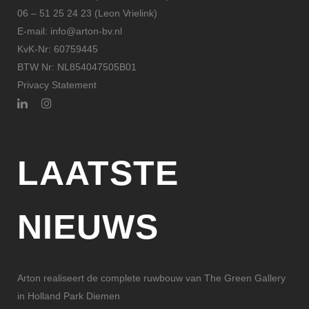
06 – 51 25 24 23 (Leon Vrielink)
E-mail: info@arton-bv.nl
KvK-Nr: 60759445
BTW Nr: NL854047505B01
Privacy Statement
LAATSTE
NIEUWS
Arton realiseert de complete ruwbouw van The Green Gallery
in Holland Park Diemen