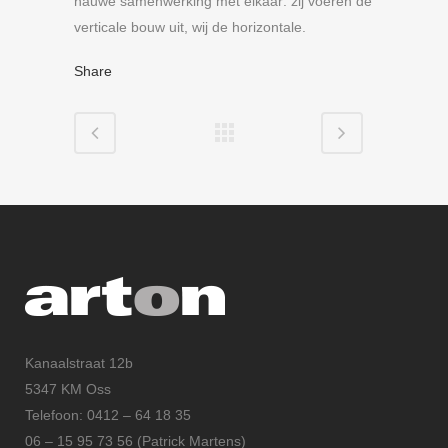
nauwe samenwerking met elkaar: zij voeren de
verticale bouw uit, wij de horizontale.
Share
Kanaalstraat 12b
5347 KM Oss
Telefoon: 0412 – 64 18 35
06 – 15 95 73 56 (Patrick Martens)