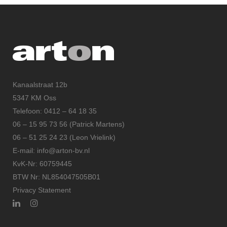
Kanaalstraat 12b
5347 KM Oss
Telefoon: 0412 – 64 18 35
06 – 15 95 73 56 (Patrick Martens)
06 – 51 25 24 23 (Leon Vrielink)
E-mail: info@arton-bv.nl
KvK-Nr: 60759445
BTW Nr: NL854047505B01
Privacy Statement