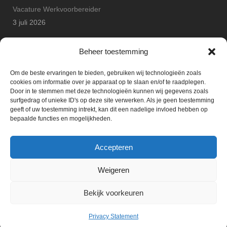
Vacature Werkvoorbereider
3 juli 2026
Arton Betonbouw wint JP Safety Award
Beheer toestemming
25 juni 2026
Om de beste ervaringen te bieden, gebruiken wij technologieën zoals
cookies om informatie over je apparaat op te slaan en/of te raadplegen.
Door in te stemmen met deze technologieën kunnen wij gegevens zoals
surfgedrag of unieke ID's op deze site verwerken. Als je geen toestemming
geeft of uw toestemming intrekt, kan dit een nadelige invloed hebben op
bepaalde functies en mogelijkheden.
Accepteren
Weigeren
Bekijk voorkeuren
Privacy Statement
© Copyright ARTON 2015