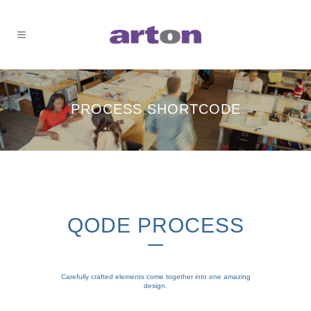
PROCESS SHORTCODE
QODE PROCESS
Carefully crafted elements come together into one amazing
design.