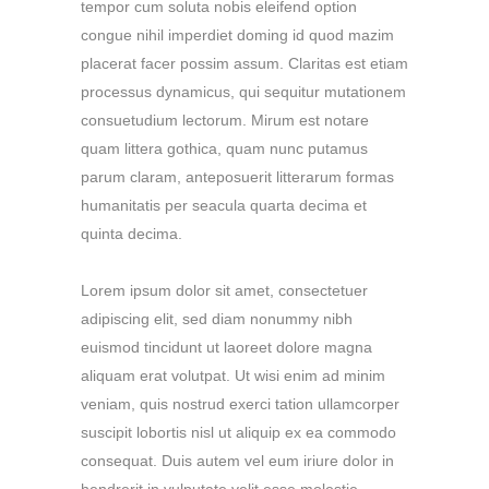
tempor cum soluta nobis eleifend option
congue nihil imperdiet doming id quod mazim
placerat facer possim assum. Claritas est etiam
processus dynamicus, qui sequitur mutationem
consuetudium lectorum. Mirum est notare
quam littera gothica, quam nunc putamus
parum claram, anteposuerit litterarum formas
humanitatis per seacula quarta decima et
quinta decima.
Lorem ipsum dolor sit amet, consectetuer
adipiscing elit, sed diam nonummy nibh
euismod tincidunt ut laoreet dolore magna
aliquam erat volutpat. Ut wisi enim ad minim
veniam, quis nostrud exerci tation ullamcorper
suscipit lobortis nisl ut aliquip ex ea commodo
consequat. Duis autem vel eum iriure dolor in
hendrerit in vulputate velit esse molestie