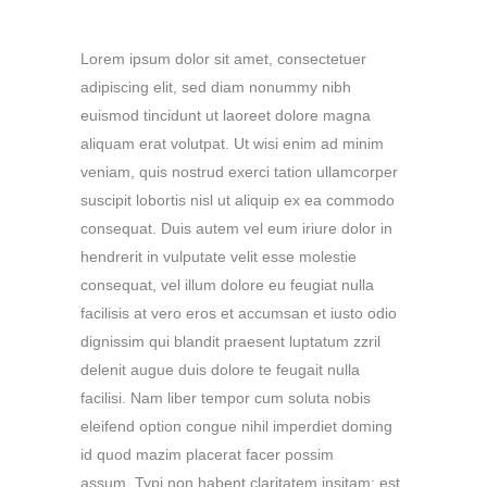
Lorem ipsum dolor sit amet, consectetuer
adipiscing elit, sed diam nonummy nibh
euismod tincidunt ut laoreet dolore magna
aliquam erat volutpat. Ut wisi enim ad minim
veniam, quis nostrud exerci tation ullamcorper
suscipit lobortis nisl ut aliquip ex ea commodo
consequat. Duis autem vel eum iriure dolor in
hendrerit in vulputate velit esse molestie
consequat, vel illum dolore eu feugiat nulla
facilisis at vero eros et accumsan et iusto odio
dignissim qui blandit praesent luptatum zzril
delenit augue duis dolore te feugait nulla
facilisi. Nam liber tempor cum soluta nobis
eleifend option congue nihil imperdiet doming
id quod mazim placerat facer possim
assum. Typi non habent claritatem insitam; est