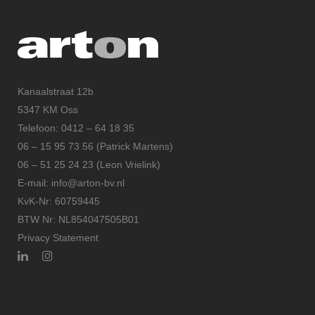
Kanaalstraat 12b
5347 KM Oss
Telefoon: 0412 – 64 18 35
06 – 15 95 73 56 (Patrick Martens)
06 – 51 25 24 23 (Leon Vrielink)
E-mail: info@arton-bv.nl
KvK-Nr: 60759445
BTW Nr: NL854047505B01
Privacy Statement