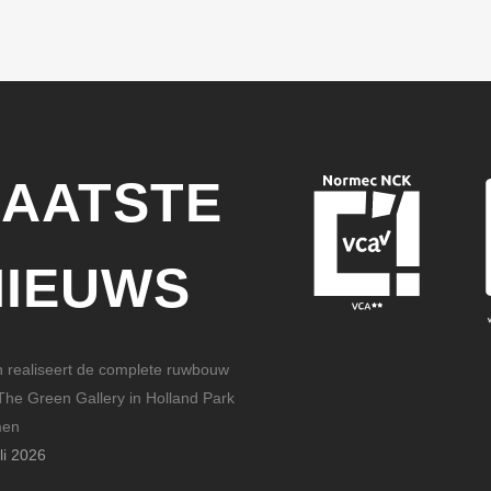
LAATSTE
NIEUWS
n realiseert de complete ruwbouw
The Green Gallery in Holland Park
men
li 2026