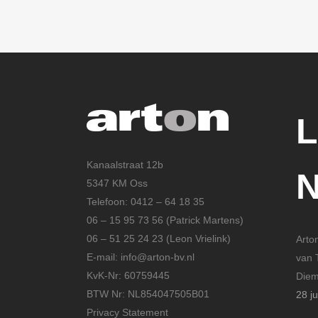
Kanaalstraat 12b
5347 KM Oss
Telefoon: 0412 – 64 18 35
06 – 15 95 73 56 (Patrick Martens)
06 – 51 25 24 23 (Leon Vrielink)
Arto
E-mail: info@arton-bv.nl
van 
KvK-Nr: 60759445
Die
BTW Nr: NL854047505B01
28 ju
Privacy Statement