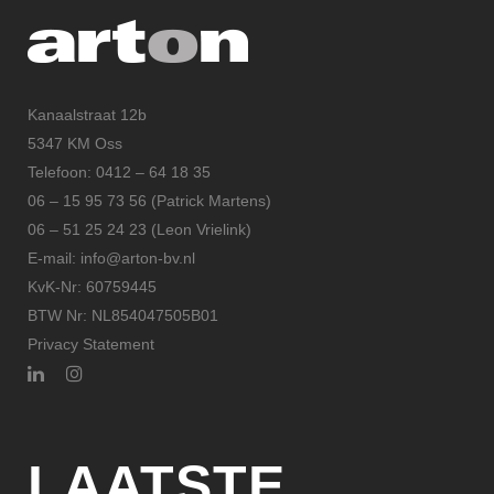
Kanaalstraat 12b
5347 KM Oss
Telefoon: 0412 – 64 18 35
06 – 15 95 73 56 (Patrick Martens)
06 – 51 25 24 23 (Leon Vrielink)
E-mail: info@arton-bv.nl
KvK-Nr: 60759445
BTW Nr: NL854047505B01
Privacy Statement
LAATSTE