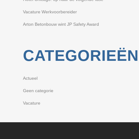
Vacature Werkvoorbereider
Arton Betonbouw wint JP Safety Award
CATEGORIEËN
Actueel
Geen categorie
Vacature