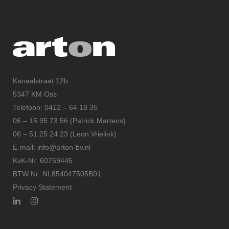
Kanaalstraat 12b
5347 KM Oss
Telefoon: 0412 – 64 18 35
06 – 15 95 73 56 (Patrick Martens)
06 – 51 25 24 23 (Leon Vrielink)
E-mail: info@arton-bv.nl
KvK-Nr: 60759445
BTW Nr: NL854047505B01
Privacy Statement