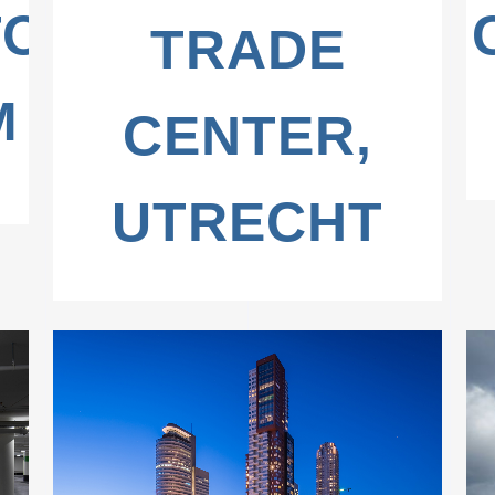
OOR,
TRADE
M
CENTER,
UTRECHT
ZOOM
VIEW