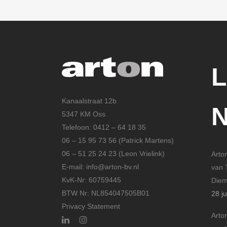
Kanaalstraat 12b
5347 KM Oss
Telefoon: 0412 – 64 18 35
06 – 15 95 73 56 (Patrick Martens)
06 – 51 25 24 23 (Leon Vrielink)
Arto
E-mail: info@arton-bv.nl
van 
KvK-Nr: 60759445
Die
BTW Nr: NL854047505B01
28 ju
Privacy Statement
Arto