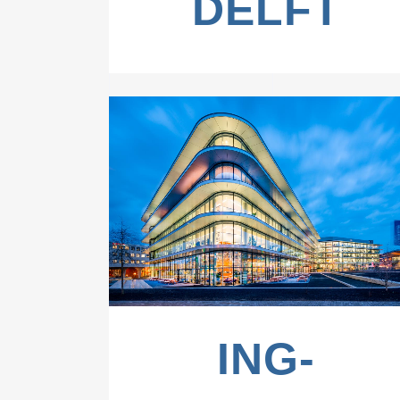
DELFT
ZOOM
VIEW
ING-