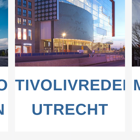
ZOOM
VIEW
OOR,
TIVOLIVREDEN
N
UTRECHT