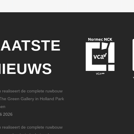
LAATSTE
NIEUWS
n realiseert de complete ruwbouw
The Green Gallery in Holland Park
men
li 2026
n realiseert de complete ruwbouw