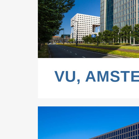
ZOOM
VIE
VU, AMST