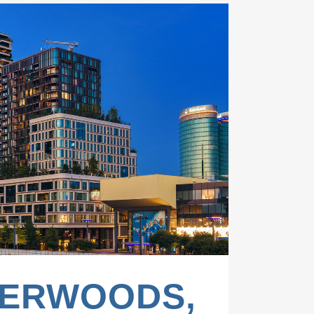
ZOOM
VIEW
ERWOODS,