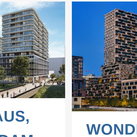
W
US,
WOND