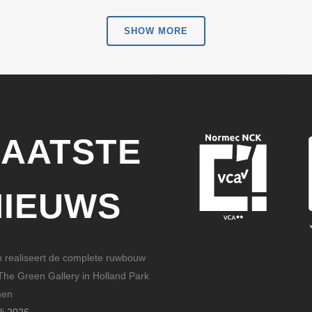
SHOW MORE
LAATSTE
NIEUWS
n realiseert de complete ruwbouw
The Green Gallery in Holland Park
men