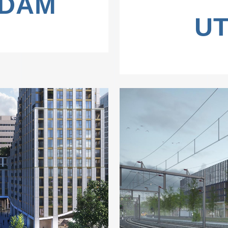
DAM
U
W