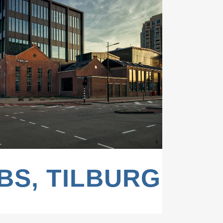
ZOOM
VIEW
BS, TILBURG