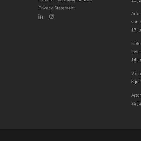
28 ju
Privacy Statement
Arto
van 
17 ju
Hote
fase
14 ju
Vaca
3 jul
Arto
25 j