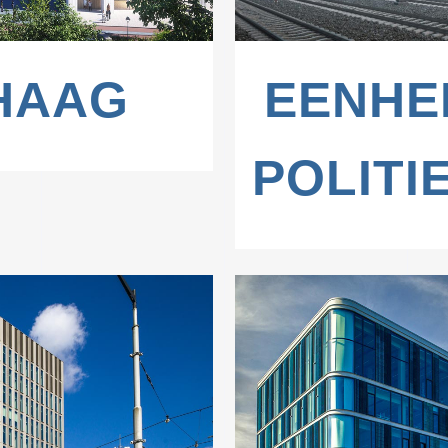
 HAAG
EENHE
POLITI