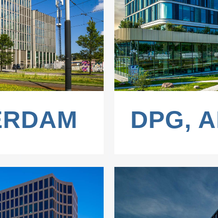
W
ERDAM
DPG, 