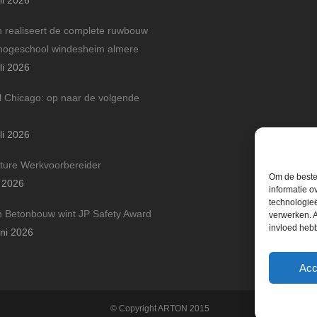
li 2026
n realiseert de complete ruwbouw
hogeschool windesheim almere
li 2026
l Chicago: op naar de volgende
li 2026
ture Werkvoorbereider
Om de beste 
i 2026
informatie o
technologieë
n Betonbouw wint JP Safety Award
verwerken. A
invloed heb
uni 2026
Acc
© Copyright ARTON 2015