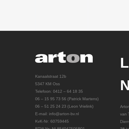
Kanaalstraat 12b
5347 KM Oss
Telefoon: 0412 – 64 18 35
06 – 15 95 73 56 (Patrick Martens)
06 – 51 25 24 23 (Leon Vrielink)
Arto
E-mail: info@arton-bv.nl
van 
KvK-Nr: 60759445
Die
BTW Nr: NL854047505B01