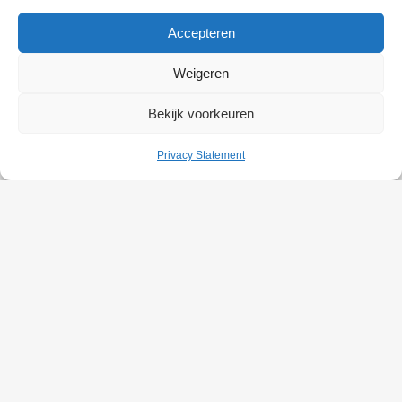
Accepteren
Weigeren
Bekijk voorkeuren
Privacy Statement
SAMPLE PAGE
Carefully crafted elements come together into one amazing
design.