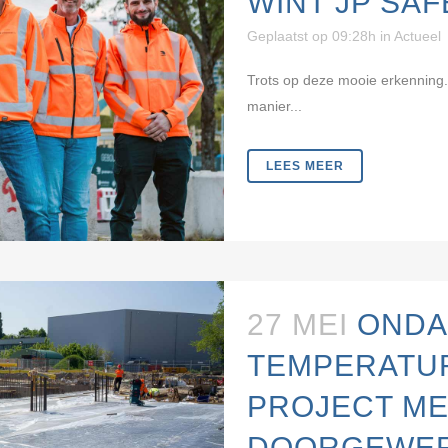
WINT JP SA
Geplaatst op 09:28h
in
Actueel
Trots op deze mooie erkenning.
manier...
LEES MEER
27 MEI
ONDA
TEMPERATU
PROJECT M
DOORGEWE