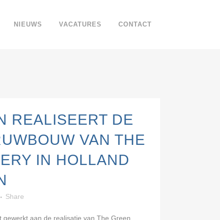
NIEUWS
VACATURES
CONTACT
N REALISEERT DE
RUWBOUW VAN THE
ERY IN HOLLAND
N
Share
t gewerkt aan de realisatie van The Green