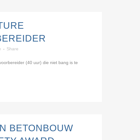
TURE
EREIDER
e
Share
orbereider (40 uur) die niet bang is te
N BETONBOUW