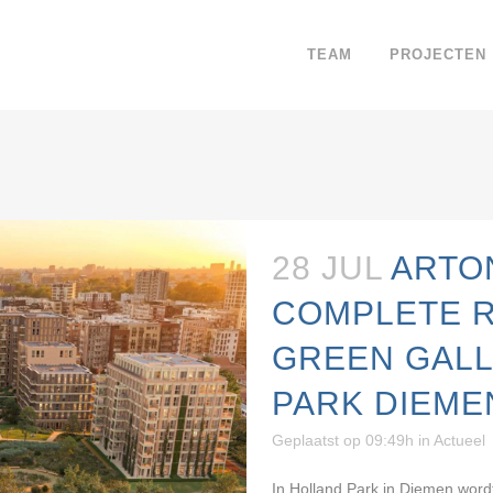
TEAM
PROJECTEN
28 JUL
ARTO
COMPLETE 
GREEN GALL
PARK DIEME
Geplaatst op 09:49h
in
Actueel
In Holland Park in Diemen word