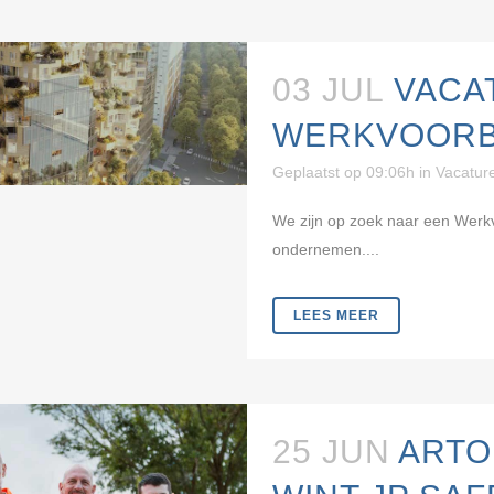
03 JUL
VACA
WERKVOORB
Geplaatst op 09:06h
in
Vacatur
We zijn op zoek naar een Werkvo
ondernemen....
LEES MEER
25 JUN
ARTO