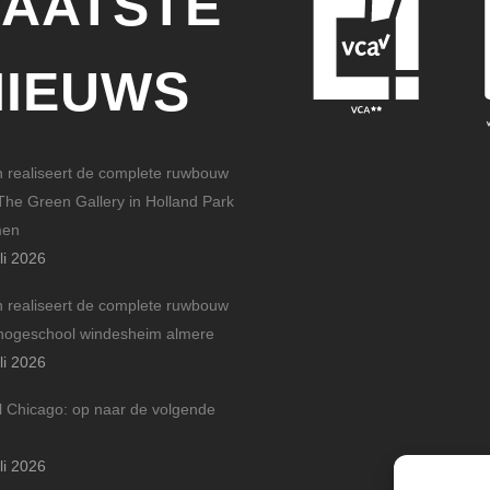
LAATSTE
NIEUWS
n realiseert de complete ruwbouw
The Green Gallery in Holland Park
men
li 2026
n realiseert de complete ruwbouw
hogeschool windesheim almere
li 2026
l Chicago: op naar de volgende
li 2026