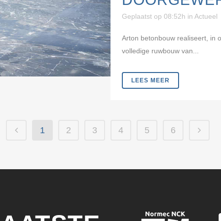
Geplaatst op 08:52h
in
Actueel
Arton betonbouw realiseert, in 
volledige ruwbouw van...
LEES MEER
1
2
3
4
5
6