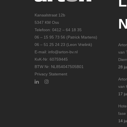
Kanaalstraat 12b
5347 KM Oss
Telefoon: 0412 – 64 18 35
06 – 15 95 73 56 (Patrick Martens)
06 – 51 25 24 23 (Leon Vrielink)
Arto
E-mail: info@arton-bv.nl
van 
KvK-Nr: 60759445
Die
BTW Nr: NL854047505B01
28 ju
Privacy Statement
Arto
van 
17 ju
Hote
fase
14 ju