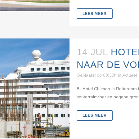
LEES MEER
14 JUL
HOTE
NAAR DE VO
Geplaatst op 09:39h
in
Actueel
Bij Hotel Chicago in Rotterdam 
souterrainvloer en begane grond
LEES MEER