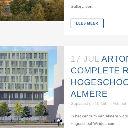
Gallery, een...
LEES MEER
17 JUL
ARTO
COMPLETE 
HOGESCHOO
ALMERE
Geplaatst op 10:15h
in
Actueel
In het centrum van Almere word
Hogeschool Windesheim....