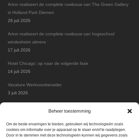
Arton realiseert de complete ruwbouw van The Green Gallery
in Holland Park Diemen
28 juli 2026
Arton realiseert de complete ruwbouw van hogeschool
windesheim almere
17 juli 2026
Hotel Chicago: op naar de volgende fase
14 juli 2026
Vacature Werkvoorbereider
3 juli 2026
Arton Betonbouw wint JP Safety Award
Beheer toestemming
25 juni 2026
Om de beste ervaringen te bieden, gebruiken wij technologieën zoals
cookies om informatie over je apparaat op te slaan en/of te raadplegen.
Door in te stemmen met deze technologieën kunnen wij gegevens zoals