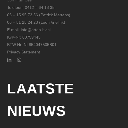
5347 KM Oss
Telefoon: 0412 – 64 18 35
06 – 15 95 73 56 (Patrick Martens)
06 – 51 25 24 23 (Leon Vrielink)
E-mail: info@arton-bv.nl
KvK-Nr: 60759445
BTW Nr: NL854047505B01
Privacy Statement
LAATSTE
NIEUWS