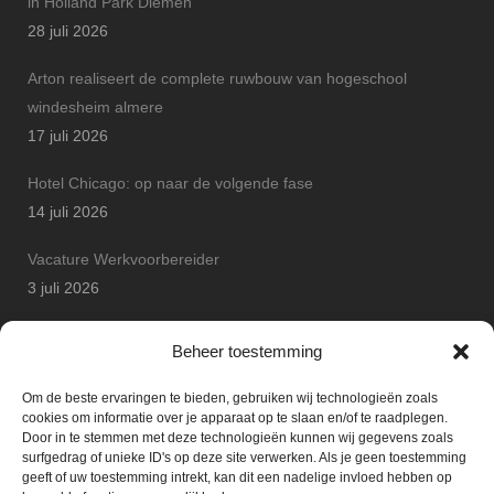
in Holland Park Diemen
28 juli 2026
Arton realiseert de complete ruwbouw van hogeschool
windesheim almere
17 juli 2026
Hotel Chicago: op naar de volgende fase
14 juli 2026
Vacature Werkvoorbereider
3 juli 2026
Arton Betonbouw wint JP Safety Award
Beheer toestemming
25 juni 2026
Om de beste ervaringen te bieden, gebruiken wij technologieën zoals
cookies om informatie over je apparaat op te slaan en/of te raadplegen.
Door in te stemmen met deze technologieën kunnen wij gegevens zoals
surfgedrag of unieke ID's op deze site verwerken. Als je geen toestemming
geeft of uw toestemming intrekt, kan dit een nadelige invloed hebben op