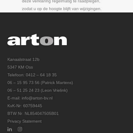
deze verklaring regelmatig te raadplegen,
zodat u op de hoogte blijft van wijzigingen.
Kanaalstraat 12b
5347 KM Oss
Telefoon: 0412 – 64 18 35
06 – 15 95 73 56 (Patrick Martens)
06 – 51 25 24 23 (Leon Vrielink)
E-mail: info@arton-bv.nl
KvK-Nr: 60759445
BTW Nr: NL854047505B01
Privacy Statement