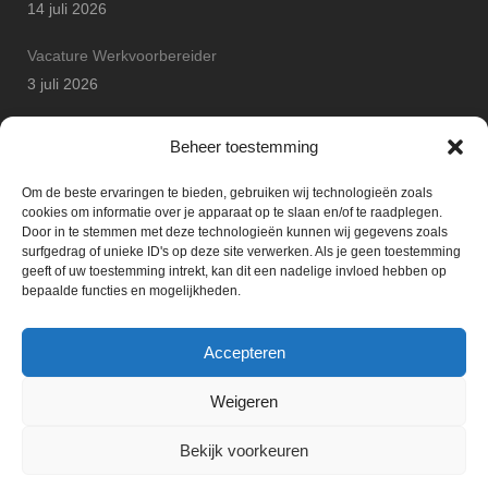
14 juli 2026
Vacature Werkvoorbereider
3 juli 2026
Arton Betonbouw wint JP Safety Award
Beheer toestemming
25 juni 2026
Om de beste ervaringen te bieden, gebruiken wij technologieën zoals
cookies om informatie over je apparaat op te slaan en/of te raadplegen.
Door in te stemmen met deze technologieën kunnen wij gegevens zoals
surfgedrag of unieke ID's op deze site verwerken. Als je geen toestemming
geeft of uw toestemming intrekt, kan dit een nadelige invloed hebben op
bepaalde functies en mogelijkheden.
Accepteren
Weigeren
Bekijk voorkeuren