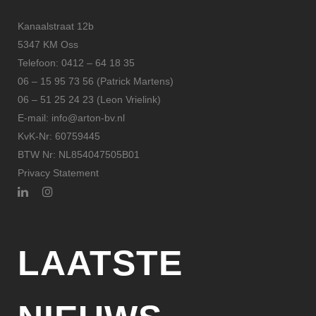
Kanaalstraat 12b
5347 KM Oss
Telefoon: 0412 – 64 18 35
06 – 15 95 73 56 (Patrick Martens)
06 – 51 25 24 23 (Leon Vrielink)
E-mail: info@arton-bv.nl
KvK-Nr: 60759445
BTW Nr: NL854047505B01
Privacy Statement
LAATSTE