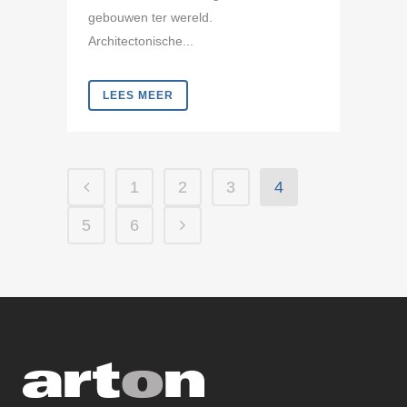
gebouwen ter wereld.
Architectonische...
LEES MEER
1
2
3
4
5
6