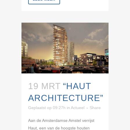
19 MRT
“HAUT
ARCHITECTURE”
Geplaatst op 09:27h
in
Actueel
Share
Aan de Amsterdamse Amstel verrijst
Haut, een van de hoogste houten