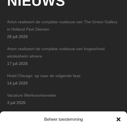
NIEUWS
Arton realiseert de complete ruwbouw van The Green Gallery
in Holland Park Diemen
28 juli 2026
Arton realiseert de complete ruwbouw van hogeschool
windesheim almere
17 juli 2026
Hotel Chicago: op naar de volgende fase
14 juli 2026
Vacature Werkvoorbereider
3 juli 2026
Arton Betonbouw wint JP Safety Award
Beheer toestemming
25 juni 2026