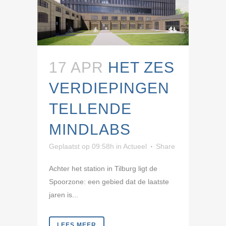
17 APR
HET ZES
VERDIEPINGEN
TELLENDE
MINDLABS
Geplaatst op 09:58h
in
Actueel
Share
Achter het station in Tilburg ligt de
Spoorzone: een gebied dat de laatste
jaren is...
LEES MEER