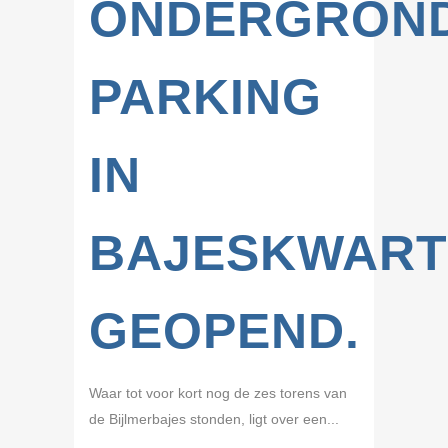
ONDERGRON
PARKING
IN
BAJESKWART
GEOPEND.
Waar tot voor kort nog de zes torens van
de Bijlmerbajes stonden, ligt over een...