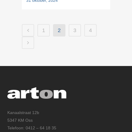
31 oktober, 2024
1
2
3
4
Kanaalstraat 12b
5347 KM Oss
Telefoon: 0412 – 64 18 35