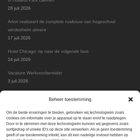
in Holland Park Diemen
28 juli 2026
Arton realiseert de complete ruwbouw van hogeschool
windesheim almere
17 juli 2026
Hotel Chicago: op naar de volgende fase
14 juli 2026
Vacature Werkvoorbereider
3 juli 2026
Arton Betonbouw wint JP Safety Award
Beheer toestemming
25 juni 2026
Om de beste ervaringen te bieden, gebruiken wij technologieën zoals
cookies om informatie over je apparaat op te slaan en/of te raadplegen.
Door in te stemmen met deze technologieën kunnen wij gegevens zoals
surfgedrag of unieke ID's op deze site verwerken. Als je geen toestemming
geeft of uw toestemming intrekt, kan dit een nadelige invloed hebben op