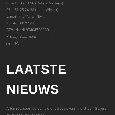
06 – 15 95 73 56 (Patrick Martens)
06 – 51 25 24 23 (Leon Vrielink)
E-mail: info@arton-bv.nl
KvK-Nr: 60759445
BTW Nr: NL854047505B01
Privacy Statement
LAATSTE
NIEUWS
Arton realiseert de complete ruwbouw van The Green Gallery